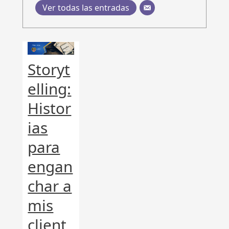
Ver todas las entradas
Storyt
elling:
Histor
ias
para
engan
char a
mis
client