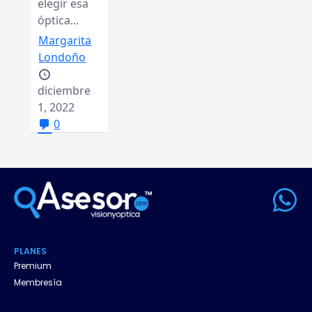
elegir esa
óptica...
Margarita
Londoño
diciembre
1, 2022
0
W
h
a
PLANES
t
Premium
Membresía
s