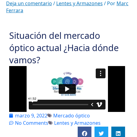
Ir
Deja un comentario
/
Lentes y Armazones
/ Por
Marc
Ferrara
al
contenido
Situación del mercado
óptico actual ¿Hacia dónde
vamos?
marzo 9, 2022
Mercado óptico
No Comments
Lentes y Armazones
S
S
S
h
h
h