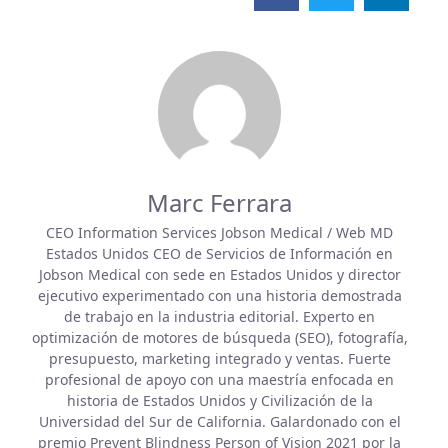
a
a
a
r
r
r
e
e
e
o
o
o
n
n
n
f
t
l
a
w
i
c
i
n
e
t
k
b
t
e
o
e
d
o
r
i
k
n
Marc Ferrara
CEO Information Services Jobson Medical / Web MD
Estados Unidos CEO de Servicios de Información en
Jobson Medical con sede en Estados Unidos y director
ejecutivo experimentado con una historia demostrada
de trabajo en la industria editorial. Experto en
optimización de motores de búsqueda (SEO), fotografía,
presupuesto, marketing integrado y ventas. Fuerte
profesional de apoyo con una maestría enfocada en
historia de Estados Unidos y Civilización de la
Universidad del Sur de California. Galardonado con el
premio Prevent Blindness Person of Vision 2021 por la