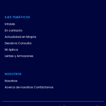
s
a
EJES
.
TEMÁTICOS
p
Infolab
p
En contacto
Actualidad en Miopía
Desde la Consulta
Mi óptica
Lentes y Armazones
NOSOTROS
Nosotros
Acerca de nosotros Contáctanos