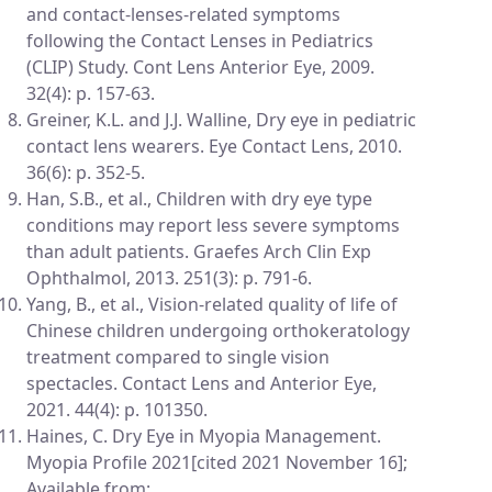
and contact-lenses-related symptoms
following the Contact Lenses in Pediatrics
(CLIP) Study. Cont Lens Anterior Eye, 2009.
32(4): p. 157-63.
Greiner, K.L. and J.J. Walline, Dry eye in pediatric
contact lens wearers. Eye Contact Lens, 2010.
36(6): p. 352-5.
Han, S.B., et al., Children with dry eye type
conditions may report less severe symptoms
than adult patients. Graefes Arch Clin Exp
Ophthalmol, 2013. 251(3): p. 791-6.
Yang, B., et al., Vision-related quality of life of
Chinese children undergoing orthokeratology
treatment compared to single vision
spectacles. Contact Lens and Anterior Eye,
2021. 44(4): p. 101350.
Haines, C. Dry Eye in Myopia Management.
Myopia Profile 2021[cited 2021 November 16];
Available from: