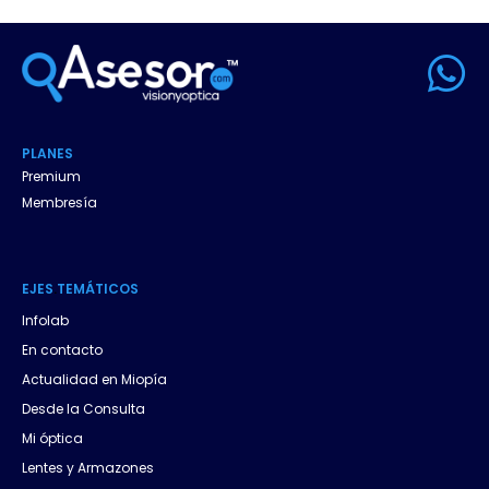
W
h
a
PLANES
t
Premium
Membresía
s
a
EJES
.
TEMÁTICOS
p
Infolab
p
En contacto
Actualidad en Miopía
Desde la Consulta
Mi óptica
Lentes y Armazones