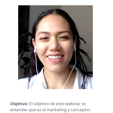
n
n
n
f
t
l
a
w
i
c
i
n
e
t
k
b
t
e
o
e
d
o
r
i
k
n
Objetivo:
El objetivo de este webinar es
entender qué es el marketing y conceptos