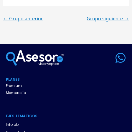
←
Grupo anterior
Grupo siguiente
→
W
h
a
PLANES
t
Premium
Membresía
s
a
EJES
.
TEMÁTICOS
p
Infolab