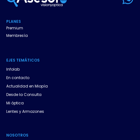
h
a
PLANES
t
Premium
Membresía
s
a
EJES
.
TEMÁTICOS
p
Infolab
p
En contacto
Actualidad en Miopía
Desde la Consulta
Mi óptica
Lentes y Armazones
NOSOTROS