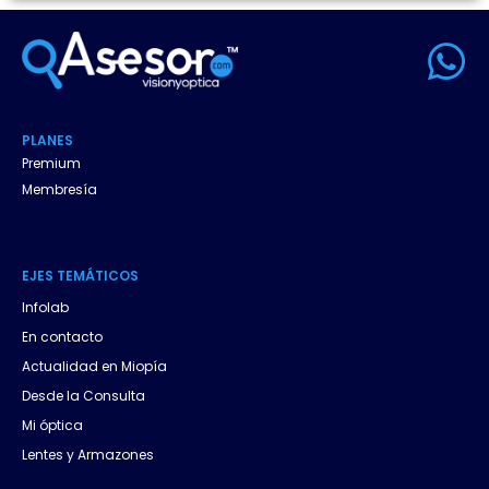
W
h
a
PLANES
t
Premium
Membresía
s
a
EJES
.
TEMÁTICOS
p
Infolab
p
En contacto
Actualidad en Miopía
Desde la Consulta
Mi óptica
Lentes y Armazones