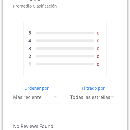
Promedio Clasificación
5
0
4
0
3
0
2
0
1
0
Ordenar por
Filtrado por
No Reviews Found!