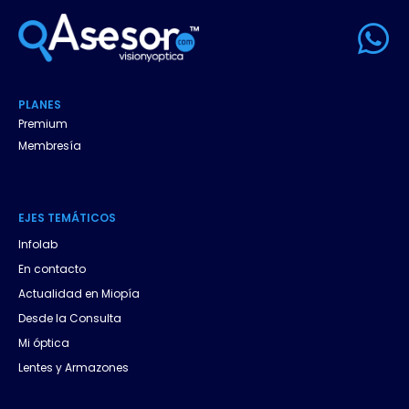
W
h
a
PLANES
t
Premium
Membresía
s
a
EJES
.
TEMÁTICOS
p
Infolab
p
En contacto
Actualidad en Miopía
Desde la Consulta
Mi óptica
Lentes y Armazones