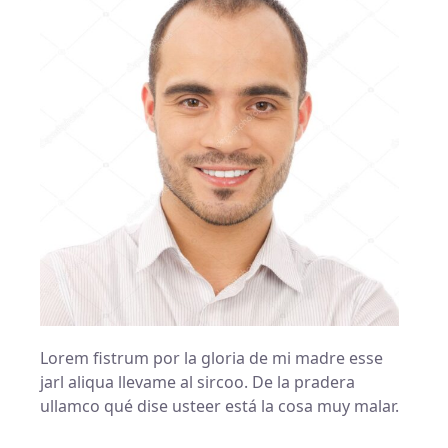
a
w
i
c
i
n
e
t
k
b
t
e
o
e
d
o
r
i
k
n
Lorem fistrum por la gloria de mi madre esse
jarl aliqua llevame al sircoo. De la pradera
ullamco qué dise usteer está la cosa muy malar.