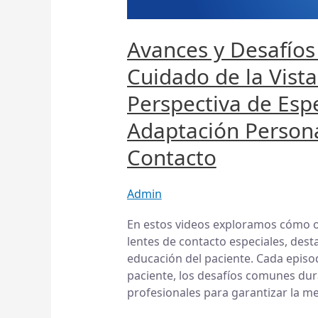
del
Cuidado
de
Avances y Desafíos 
la
Cuidado de la Vista
Vista
en
Perspectiva de Espe
América
Adaptación Persona
Latina:
Perspectiva
Contacto
de
Especialistas
Admin
sobre
la
En estos videos exploramos cómo o
Adaptación
lentes de contacto especiales, dest
Personalizada
educación del paciente. Cada episod
de
paciente, los desafíos comunes dur
Lentes
profesionales para garantizar la me
de
Contacto