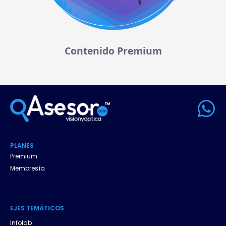
Contenido Premium
W
h
a
PLANES
t
Premium
Membresía
s
a
EJES
.
TEMÁTICOS
p
Infolab